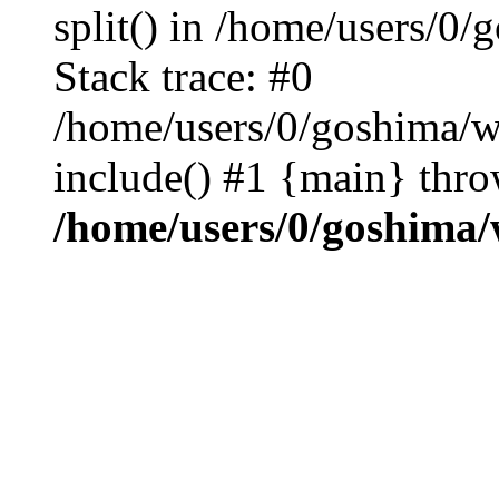
split() in /home/users/0
Stack trace: #0
/home/users/0/goshima/w
include() #1 {main} thro
/home/users/0/goshima/